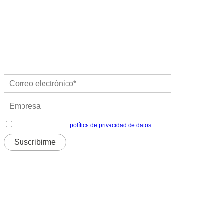
He leído y acepto la
política de privacidad de datos
Distecglass S.L.U.
Polígono Industrial Platea
P. LI-2 Nave 9, 44195 Teruel