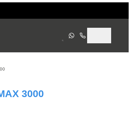
00
AX 3000