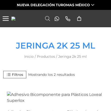
Saltar
NUEVA DELEGACIÓN TUROMAS MÉXICO
al
contenido
JERINGA 2K 25 ML
Inicio
/
Productos
/
Jeringa 2k 25 ml
Filtros
Mostrando los 2 resultados