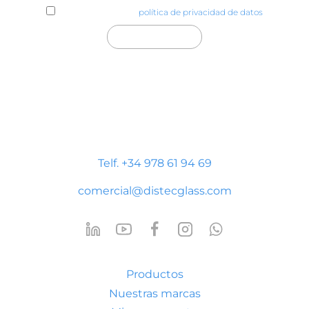
He leído y acepto la
política de privacidad de datos
Distecglass S.L.U.
Polígono Industrial Platea
P. LI-2 Nave 9, 44195 Teruel
Telf. +34 978 61 94 69
comercial@distecglass.com
Productos
Nuestras marcas