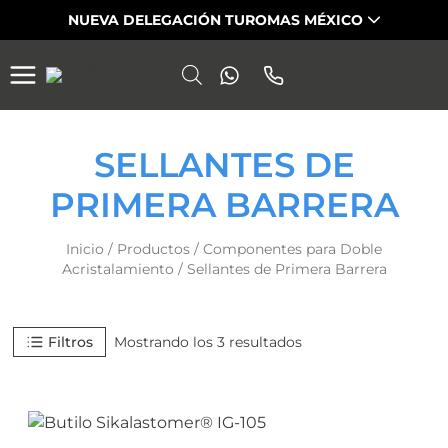
Saltar
NUEVA DELEGACIÓN TUROMAS MÉXICO
al
contenido
SELLANTES DE
PRIMERA BARRERA
Inicio
/
Productos
/
Componentes para Doble
Acristalamiento
/
Sellantes de Primera Barrera
Filtros
Mostrando los 3 resultados