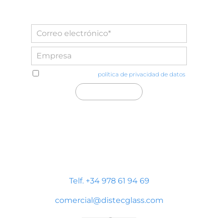
He leído y acepto la
política de privacidad de datos
Distecglass S.L.U.
Polígono Industrial Platea
P. LI-2 Nave 9, 44195 Teruel
Telf. +34 978 61 94 69
comercial@distecglass.com