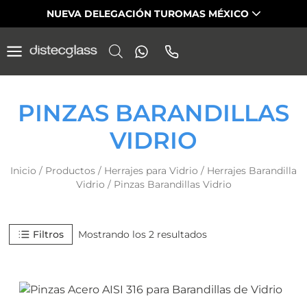
Saltar
NUEVA DELEGACIÓN TUROMAS MÉXICO
al
contenido
PINZAS BARANDILLAS
VIDRIO
Inicio
/
Productos
/
Herrajes para Vidrio
/
Herrajes Barandilla
Vidrio
/
Pinzas Barandillas Vidrio
Filtros
Mostrando los 2 resultados