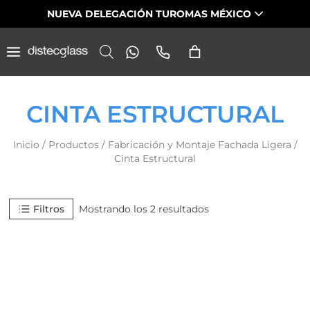
Saltar
NUEVA DELEGACIÓN TUROMAS MÉXICO
al
contenido
CINTA ESTRUCTURAL
Inicio
/
Productos
/
Fabricación y Montaje Fachada Ligera
/
Cinta Estructural
Filtros
Mostrando los 2 resultados