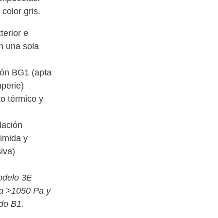
color gris.
terior e
on una sola
ión BG1 (apta
perie)
o térmico y
alación
imida y
iva)
odelo 3E
a >1050 Pa y
ado B1.