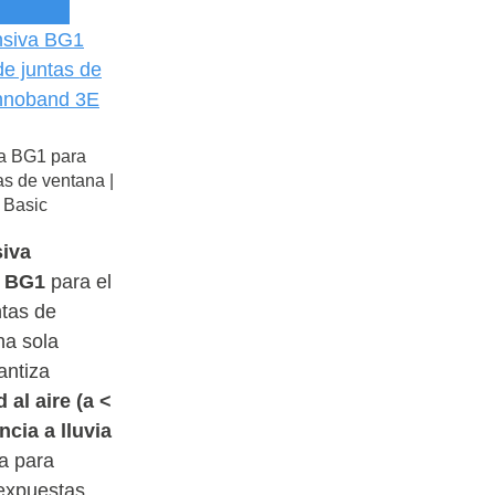
Manipulación
Aceites
Accesorios
Tiradores,
Vidrio
Multiusos
Control de
Pegado de
Pomos y
Cintas
Calidad
Paneles
Frenos
Protectoras
EPIs
Herrajes
Arañas
Accesorios
Cristalero
Muro
Cintas
Cortina
Tensores
Doble
Cara
va BG1 para
Láminas
as de ventana |
Adhesivas
 Basic
para
Vidrios
siva
n BG1
para el
ntas de
na sola
antiza
 al aire (a <
ncia a lluvia
ta para
expuestas.