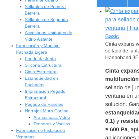
Sellantes de Primera
Barrera
Sellantes de Segunda
Barrera
Accesorios Unidades de
Vidrio Aislante
Cinta expansi
Fabricación y Montaje
sellado de junt
Fachada Ligera
Hannoband 3E
Fondo de Junta
Silicona Estructural
Cinta expan
Cinta Estructural
Estanqueidad en
multifunció
Fachadas
sellado de ju
Imprimación Pegado
ventana en u
Estructural
solución. Gar
Pegado de Paneles
Herrajes Muro Cortina
estanqueidad
Arañas para Vidrio
0,1)
y
resiste
Tensores y Varillas
≥ 600 Pa
, ap
Fabricación e Instalación
Ventanas
aplicaciones 