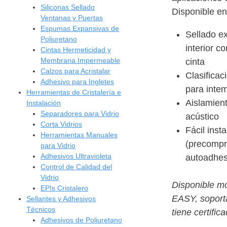
Siliconas Sellado
Disponible en 
Ventanas y Puertas
Espumas Expansivas de
Sellado ex
Poliuretano
interior c
Cintas Hermeticidad y
Membrana Impermeable
cinta
Calzos para Acristalar
Clasificac
Adhesivo para Ingletes
para intem
Herramientas de Cristalería e
Aislamient
Instalación
Separadores para Vidrio
acústico
Corta Vidrios
Fácil inst
Herramientas Manuales
(precompr
para Vidrio
Adhesivos Ultravioleta
autoadhes
Control de Calidad del
Vidrio
Disponible m
EPIs Cristalero
EASY, soport
Sellantes y Adhesivos
Técnicos
tiene certific
Adhesivos de Poliuretano