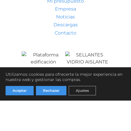
Mi presupuesto
Empresa
Noticias
Descargas
Contacto
Utilizamos cookies para ofrecerte la mejor experiencia en
nuestra web y gestionar las compras.
Condiciones generales de venta
Aviso legal
Aceptar
Rechazar
Ajustes
Política de privacidad
Política de cookies
Tu presupuesto
(artículos: 0)