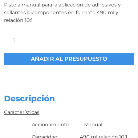
Pistola manual para la aplicación de adhesivos y
sellantes bicomponentes en formato 490 ml y
relación 10:1
Pistola
Manual
2k
AÑADIR AL PRESUPUESTO
Cartuchos
490
ml.
Mezcla
10:1
cantidad
Descripción
Características
Accionamiento Manual
Capacidad 490 ml relación 10:1