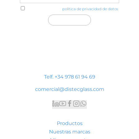
He leído y acepto la
política de privacidad de datos
Distecglass S.L.U.
Polígono Industrial Platea
P. LI-2 Nave 9, 44195 Teruel
Telf. +34 978 61 94 69
comercial@distecglass.com
Productos
Nuestras marcas