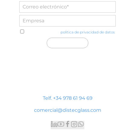
He leído y acepto la
política de privacidad de datos
Distecglass S.L.U.
Polígono Industrial Platea
P. LI-2 Nave 9, 44195 Teruel
Telf. +34 978 61 94 69
comercial@distecglass.com