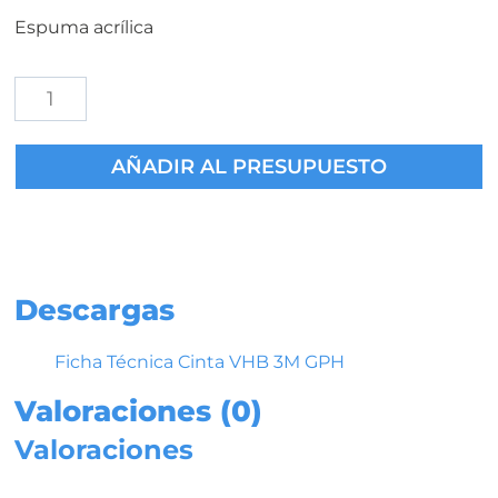
Espuma acrílica
Cinta
Adhesiva
Doble
AÑADIR AL PRESUPUESTO
Cara
3M
VHB
GPH-
060GF
/
Descargas
GPH-
110GF
Ficha Técnica Cinta VHB 3M GPH
/
Valoraciones (0)
GPH-
160GF
Valoraciones
Gris
cantidad