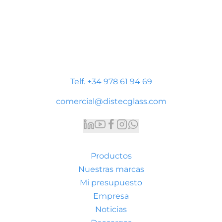
Distecglass S.L.U.
Polígono Industrial Platea
P. LI-2 Nave 9, 44195 Teruel
Telf. +34 978 61 94 69
comercial@distecglass.com
Productos
Nuestras marcas
Mi presupuesto
Empresa
Noticias