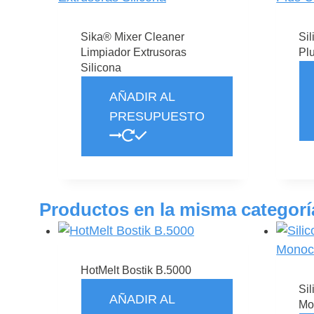
Sika® Mixer Cleaner
Si
Limpiador Extrusoras
Pl
Silicona
AÑADIR AL
PRESUPUESTO
Es
Este
pr
producto
ti
tiene
Productos en la misma categorí
mú
múltiples
va
variantes.
La
Las
op
HotMelt Bostik B.5000
opciones
se
Sil
se
AÑADIR AL
pu
Mo