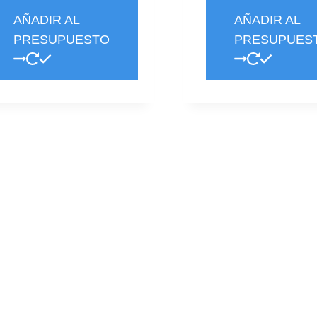
gir
AÑADIR AL
AÑADIR AL
PRESUPUESTO
PRESUPUES
gina
te
oducto
oducto
ene
ltiples
riantes.
s
ciones
eden
gir