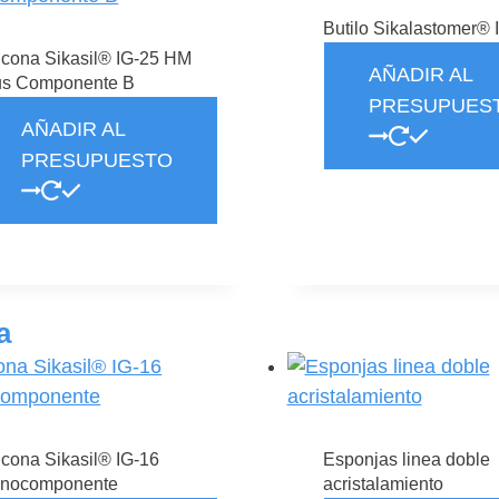
Butilo Sikalastomer® 
licona Sikasil® IG-25 HM
AÑADIR AL
us Componente B
PRESUPUES
AÑADIR AL
PRESUPUESTO
te
oducto
ene
a
ltiples
riantes.
s
ciones
icona Sikasil® IG-16
Esponjas linea doble
eden
nocomponente
acristalamiento