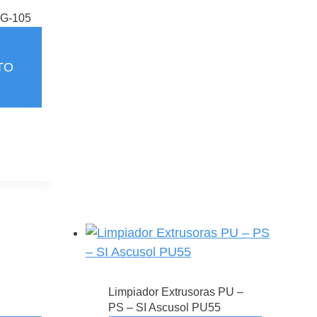
IG-105
TO
Limpiador Extrusoras PU –
PS – SI Ascusol PU55