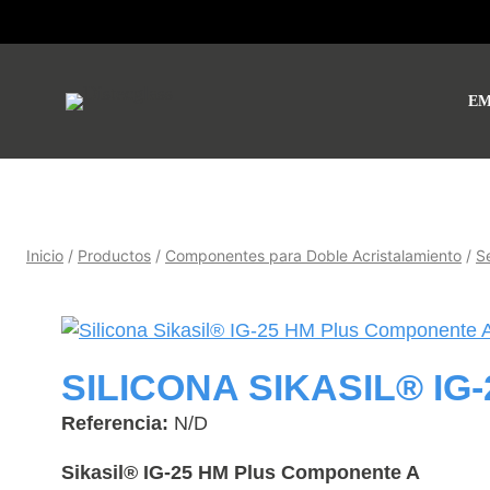
Saltar
al
contenido
EM
Inicio
/
Productos
/
Componentes para Doble Acristalamiento
/
S
SILICONA SIKASIL® I
Referencia:
N/D
Sikasil® IG-25 HM Plus Componente A