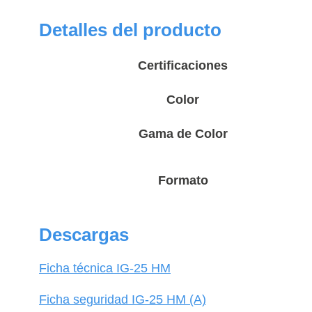
25
Detalles del producto
HM
Plus
Certificaciones
Componente
A
Color
cantidad
Gama de Color
Formato
Descargas
Ficha técnica IG-25 HM
Ficha seguridad IG-25 HM (A)