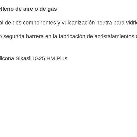
Manipulación
Aceites
Accesorios
Tiradores,
Vidrio
Multiusos
Control de
Pegado de
Pomos y
elleno de aire o de gas
Cintas
Calidad
Paneles
Frenos
Protectoras
EPIs
Herrajes
Arañas
l de dos componentes y vulcanización neutra para vidrio
Accesorios
Cristalero
Muro
Cintas
Cortina
Tensores
Doble
 segunda barrera en la fabricación de acristalamientos 
Cara
Láminas
Adhesivas
ilicona Sikasil IG25 HM Plus.
para
Vidrios