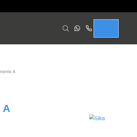
onente A
 A