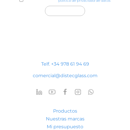
He leído y acepto la
política de privacidad de datos
Distecglass S.L.U.
Polígono Industrial Platea
P. LI-2 Nave 9, 44195 Teruel
Telf. +34 978 61 94 69
comercial@distecglass.com
Productos
Nuestras marcas
Mi presupuesto