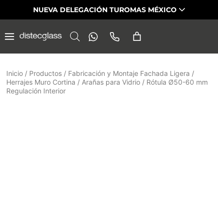
Saltar
NUEVA DELEGACIÓN TUROMAS MÉXICO
al
contenido
Inicio
/
Productos
/
Fabricación y Montaje Fachada Ligera
/
Herrajes Muro Cortina
/
Arañas para Vidrio
/
Rótula Ø50-60 mm
Regulación Interior