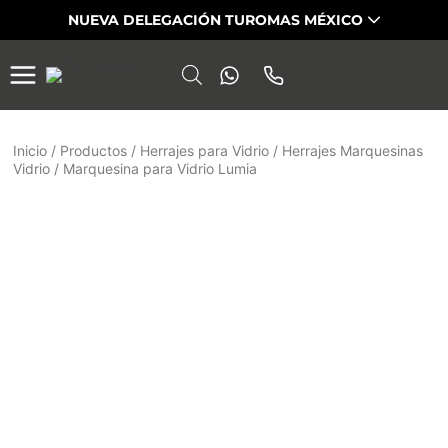
Saltar
NUEVA DELEGACIÓN TUROMAS MÉXICO
al
contenido
Inicio
/
Productos
/
Herrajes para Vidrio
/
Herrajes Marquesinas
Vidrio
/
Marquesina para Vidrio Lumia