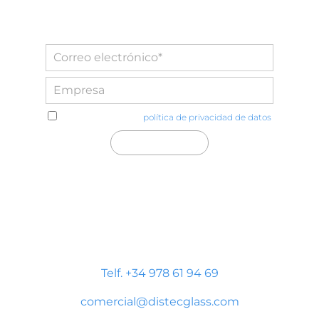
He leído y acepto la
política de privacidad de datos
Distecglass S.L.U.
Polígono Industrial Platea
P. LI-2 Nave 9, 44195 Teruel
Telf. +34 978 61 94 69
comercial@distecglass.com