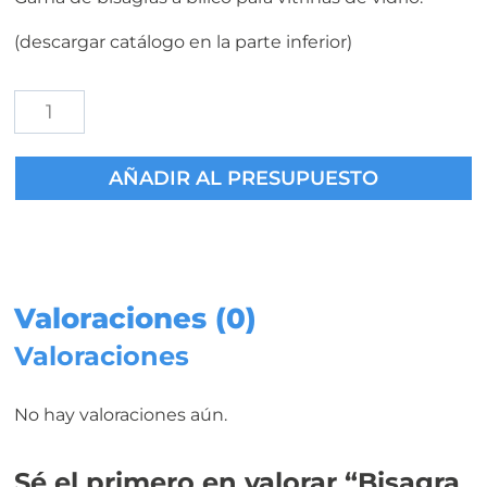
(descargar catálogo en la parte inferior)
Bisagra
Pivotante
de
AÑADIR AL PRESUPUESTO
Latón
para
Puerta
de
Vitrina
de
Valoraciones (0)
Vidrio
Valoraciones
cantidad
No hay valoraciones aún.
Sé el primero en valorar “Bisagra