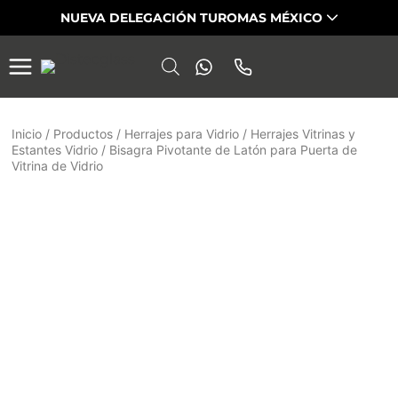
Saltar
NUEVA DELEGACIÓN TUROMAS MÉXICO
al
contenido
Inicio
/
Productos
/
Herrajes para Vidrio
/
Herrajes Vitrinas y
Estantes Vidrio
/
Bisagra Pivotante de Latón para Puerta de
Vitrina de Vidrio