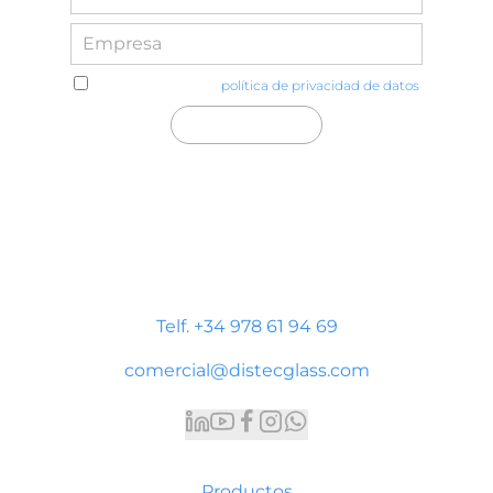
He leído y acepto la
política de privacidad de datos
Distecglass S.L.U.
Polígono Industrial Platea
P. LI-2 Nave 9, 44195 Teruel
Telf. +34 978 61 94 69
comercial@distecglass.com
Productos