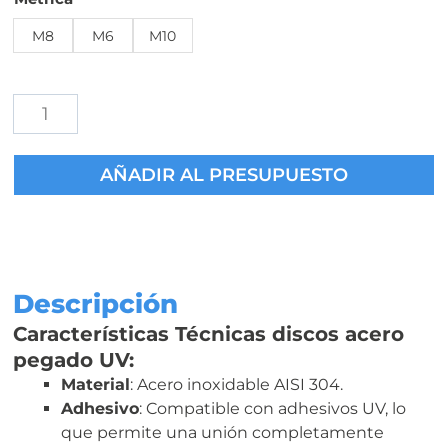
M8
M6
M10
Discos
Acero
Pegado
AÑADIR AL PRESUPUESTO
UV
de
Vidrio
en
Ruedas
y
Descripción
Patas
Características Técnicas discos acero
cantidad
pegado UV:
Material
: Acero inoxidable AISI 304.
Adhesivo
: Compatible con adhesivos UV, lo
que permite una unión completamente