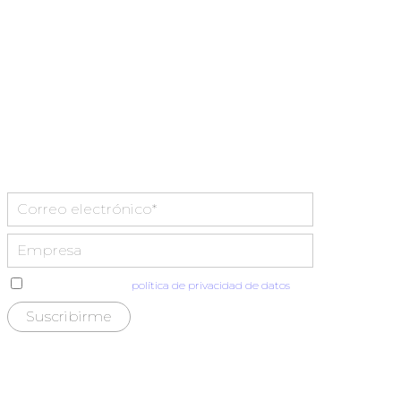
He leído y acepto la
política de privacidad de datos
Distecglass S.L.U.