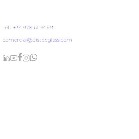
Polígono Industrial Platea
P. LI-2 Nave 9, 44195 Teruel
Telf. +34 978 61 94 69
comercial@distecglass.com