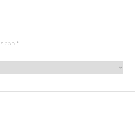
os con
*