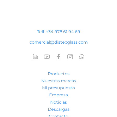
Distecglass S.L.U.
Polígono Industrial Platea
P. LI-2 Nave 9, 44195 Teruel
Telf. +34 978 61 94 69
comercial@distecglass.com
Productos
Nuestras marcas
Mi presupuesto
Empresa
Noticias
Descargas
Contacto