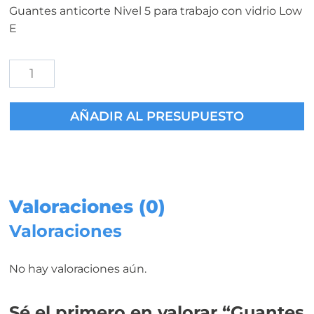
Guantes anticorte Nivel 5 para trabajo con vidrio Low
E
Guantes
Anticorte
Nivel
AÑADIR AL PRESUPUESTO
5
para
trabajo
con
Low
E
Valoraciones (0)
cantidad
Valoraciones
No hay valoraciones aún.
Sé el primero en valorar “Guantes