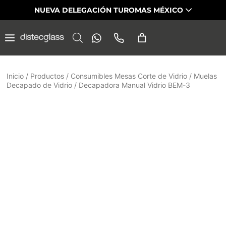
Saltar
NUEVA DELEGACIÓN TUROMAS MÉXICO
al
contenido
Inicio
/
Productos
/
Consumibles Mesas Corte de Vidrio
/
Muelas
Decapado de Vidrio
/
Decapadora Manual Vidrio BEM-3