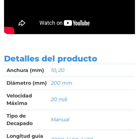
Detalles del producto
Anchura (mm)
10
,
20
Diámetro (mm)
200 mm
Velocidad
20 m/s
Máxima
Tipo de
Manual
Decapado
Longitud guía