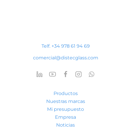
Distecglass S.L.U.
Polígono Industrial Platea
P. LI-2 Nave 9, 44195 Teruel
Telf. +34 978 61 94 69
comercial@distecglass.com
Productos
Nuestras marcas
Mi presupuesto
Empresa
Noticias