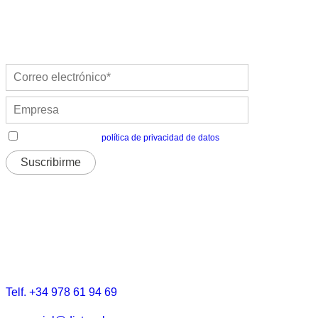
He leído y acepto la
política de privacidad de datos
Distecglass S.L.U.
Polígono Industrial Platea
P. LI-2 Nave 9, 44195 Teruel
Telf. +34 978 61 94 69