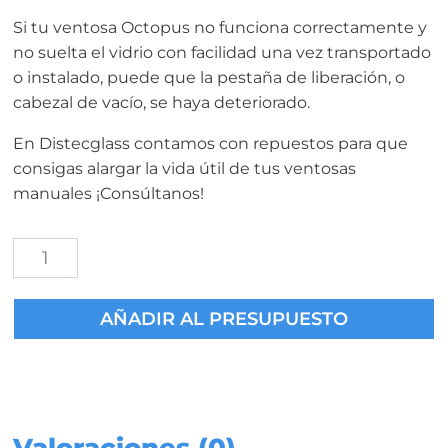
Si tu ventosa Octopus no funciona correctamente y
no suelta el vidrio con facilidad una vez transportado
o instalado, puede que la pestaña de liberación, o
cabezal de vacío, se haya deteriorado.
En Distecglass contamos con repuestos para que
consigas alargar la vida útil de tus ventosas
manuales ¡Consúltanos!
Pestaña
de
Liberación
AÑADIR AL PRESUPUESTO
Ventosa
Octopus
cantidad