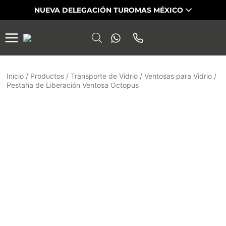
Saltar
NUEVA DELEGACIÓN TUROMAS MÉXICO
al
contenido
Inicio
/
Productos
/
Transporte de Vidrio
/
Ventosas para Vidrio
/
Pestaña de Liberación Ventosa Octopus