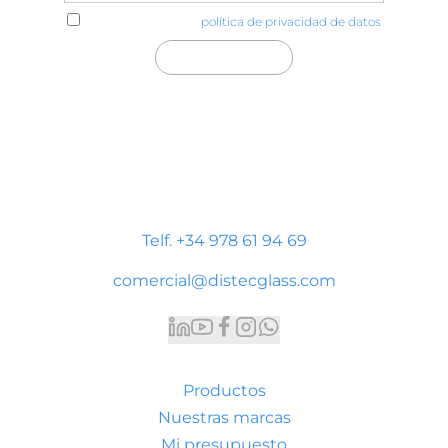
He leído y acepto la
política de privacidad de datos
Distecglass S.L.U.
Polígono Industrial Platea
P. LI-2 Nave 9, 44195 Teruel
Telf. +34 978 61 94 69
comercial@distecglass.com
Productos
Nuestras marcas
Mi presupuesto