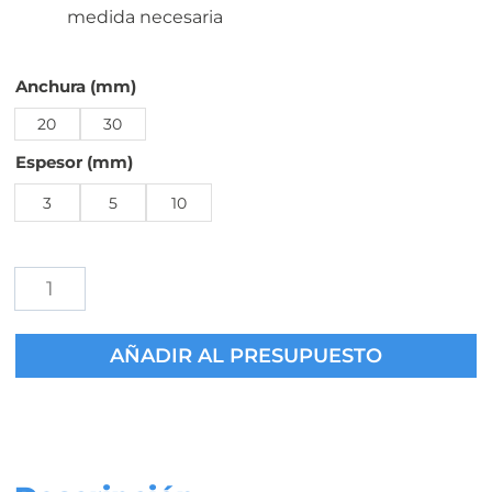
medida necesaria
Anchura (mm)
20
30
Espesor (mm)
3
5
10
Calzos
Silicona
en
AÑADIR AL PRESUPUESTO
Rollos
para
Grandes
Acristalamientos
cantidad