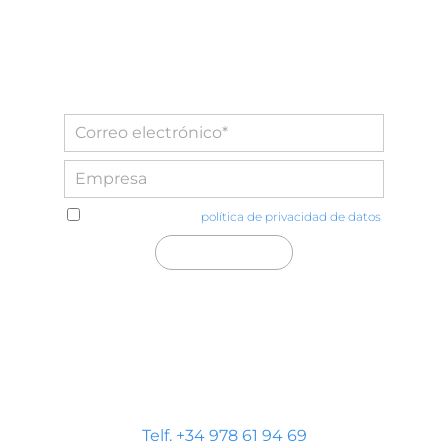
He leído y acepto la
política de privacidad de datos
Distecglass S.L.U.
Polígono Industrial Platea
P. LI-2 Nave 9, 44195 Teruel
Telf. +34 978 61 94 69