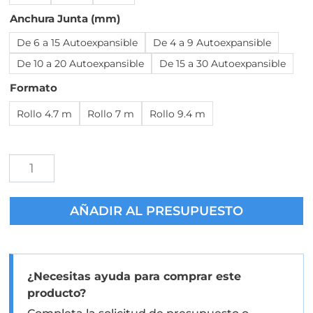
Anchura Junta (mm)
De 6 a 15 Autoexpansible
De 4 a 9 Autoexpansible
De 10 a 20 Autoexpansible
De 15 a 30 Autoexpansible
Formato
Rollo 4.7 m
Rollo 7 m
Rollo 9.4 m
Cinta
Expansiva
Hannoband
AÑADIR AL PRESUPUESTO
3E
UA
para
Junta
¿Necesitas ayuda para comprar este
Inferior
producto?
de
Ventana