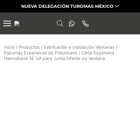
Saltar
NUEVA DELEGACIÓN TUROMAS MÉXICO
al
contenido
Inicio
/
Productos
/
Fabricación e Instalación Ventanas
/
Espumas Expansivas de Poliuretano
/
Cinta Expansiva
Hannoband 3E UA para Junta Inferior de Ventana