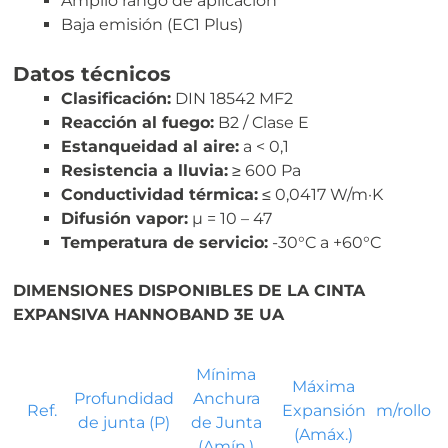
Amplio rango de aplicación
Baja emisión (EC1 Plus)
Datos técnicos
Clasificación:
DIN 18542 MF2
Reacción al fuego:
B2 / Clase E
Estanqueidad al aire:
a < 0,1
Resistencia a lluvia:
≥ 600 Pa
Conductividad térmica:
≤ 0,0417 W/m·K
Difusión vapor:
µ = 10 – 47
Temperatura de servicio:
-30°C a +60°C
DIMENSIONES DISPONIBLES DE LA CINTA
EXPANSIVA HANNOBAND 3E UA
Mínima
Máxima
Profundidad
Anchura
Ref.
Expansión
m/rollo
de junta (P)
de Junta
(Amáx.)
(Amín.)