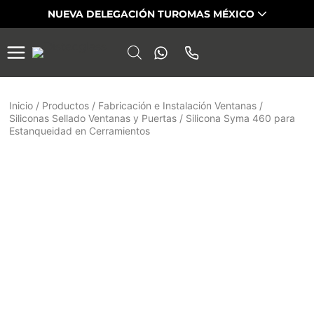
Saltar
NUEVA DELEGACIÓN TUROMAS MÉXICO
al
contenido
Inicio
/
Productos
/
Fabricación e Instalación Ventanas
/
Siliconas Sellado Ventanas y Puertas
/
Silicona Syma 460 para
Estanqueidad en Cerramientos