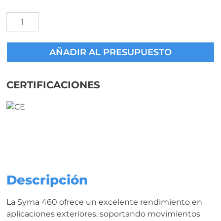
Silicona
Syma
460
AÑADIR AL PRESUPUESTO
para
Estanqueidad
en
CERTIFICACIONES
Cerramientos
cantidad
Descripción
La Syma 460 ofrece un excelente rendimiento en
aplicaciones exteriores, soportando movimientos