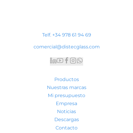
Distecglass S.L.U.
Polígono Industrial Platea
P. LI-2 Nave 9, 44195 Teruel
Telf. +34 978 61 94 69
comercial@distecglass.com
Productos
Nuestras marcas
Mi presupuesto
Empresa
Noticias
Descargas
Contacto